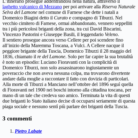
L’itinerario prosegue addentrandosi nella natura, attraverso il
laghetto vulcanico di Mezzano
per poi arrivare alla
Riserva Naturale
Selva del Lamone
nel comune di Farnese che dette i natali a
Domenico Biagini detto il
Curato
e compagno di Tiburzi. Nel
vecchio cimitero di Farnese, ormai abbandonato, vennero seppelliti
tra i più pericolosi briganti della zona, tra cui David Biscarini,
Vincenzo Pastorini e Giuseppe Basili, il leggendario
Veleno
.
Il sentiero prosegue ancora verso Cellere per poi scendere fino
all’inizio della Maremma Toscana, a Vulci. A Cellere nacque il
peggiore brigante della Tuscia, Domenico Tiburzi il 28 maggio del
1836, chiamato il
re del Lamone
. Solo per far capire la sua brutalità
è noto un episodio: Luciano Fioravanti con la complicità di
Domenico Tiburzi, non solo assassinarono ingiustamente un
poveraccio che non aveva nessuna colpa, ma trovarono divertente
andare dalla moglie a raccontare il fatto con dovizia di particolari.
Alla morte di Tiburzi a Manciano nell’ottobre del 1896 seguì quella
di Fioravanti nel 1900 nei boschi intorno alla cittadina toscana, per
mano di un tale che credeva suo amico. Terminata la vita di questi
due briganti lo Stato italiano decise di occuparsi seriamente di questa
piaga sociale e nessuno sentì più parlare dei briganti della Tuscia.
3 commenti
Pietro Labate