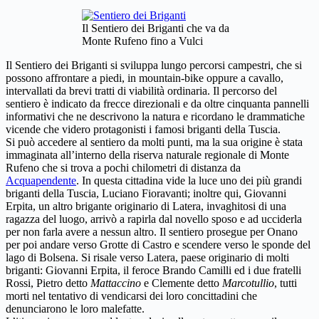
Il Sentiero dei Briganti che va da
Monte Rufeno fino a Vulci
Il Sentiero dei Briganti si sviluppa lungo percorsi campestri, che si
possono affrontare a piedi, in mountain-bike oppure a cavallo,
intervallati da brevi tratti di viabilità ordinaria. Il percorso del
sentiero è indicato da frecce direzionali e da oltre cinquanta pannelli
informativi che ne descrivono la natura e ricordano le drammatiche
vicende che videro protagonisti i famosi briganti della Tuscia.
Si può accedere al sentiero da molti punti, ma la sua origine è stata
immaginata all’interno della riserva naturale regionale di Monte
Rufeno che si trova a pochi chilometri di distanza da
Acquapendente
. In questa cittadina vide la luce uno dei più grandi
briganti della Tuscia, Luciano Fioravanti; inoltre qui, Giovanni
Erpita, un altro brigante originario di Latera, invaghitosi di una
ragazza del luogo, arrivò a rapirla dal novello sposo e ad ucciderla
per non farla avere a nessun altro. Il sentiero prosegue per Onano
per poi andare verso Grotte di Castro e scendere verso le sponde del
lago di Bolsena. Si risale verso Latera, paese originario di molti
briganti: Giovanni Erpita, il feroce Brando Camilli ed i due fratelli
Rossi, Pietro detto
Mattaccino
e Clemente detto
Marcotullio
, tutti
morti nel tentativo di vendicarsi dei loro concittadini che
denunciarono le loro malefatte.